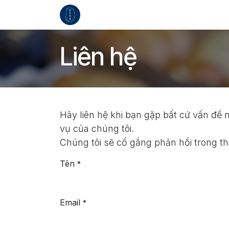
Bỏ qua để đến Nội dung
Trang chủ
Liên hệ
Liên hệ
Hãy liên hệ khi bạn gặp bất cứ vấn đề 
vụ của chúng tôi.
Chúng tôi sẽ cố gắng phản hồi trong th
Tên
*
Email
*